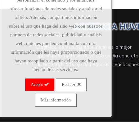
personalizar el contenido y los anuncios,
ofrecer funciones de redes sociales y analizar el
tráfico. Además, compartimos información
sobre el uso que haga del sitio web con nuestros
partners de redes sociales, publicidad y análisis
web, quienes pueden combinarla con otra
El servicio de
transfer en Almería
es la mejor
información que les haya proporcionado o que
opción para su traslado, ya sea un día concreto
hayan recopilado a partir del uso que haya
durante todo su viaje de negocios o vacaciones
hecho de sus servicios.
Acepto
Rechazo
Más información
Copyright ©2022-2026 | Web realizada por
VIS